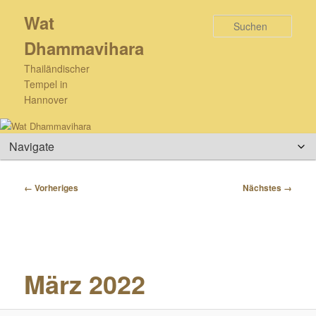
Zum
Wat
primären
Such
Inhalt
Dhammavihara
springen
Thailändischer
Tempel in
Hannover
Hauptmenü
Bilder-
← Vorheriges
Nächstes →
Navigation
März 2022