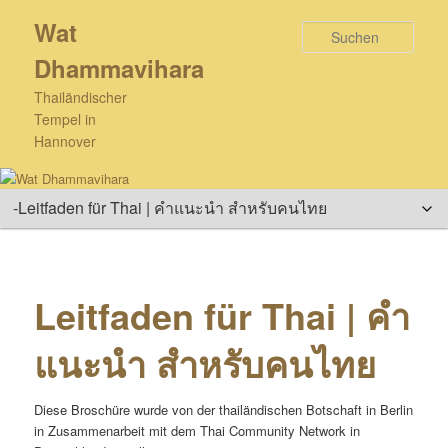
Zum
Wat
primären
Such
Inhalt
Dhammavihara
springen
Thailändischer
Tempel in
Hannover
Hauptmenü
Leitfaden für Thai | คำ
แนะนำ สำหรับคนไทย
Diese Broschüre wurde von der thailändischen Botschaft in Berlin
in Zusammenarbeit mit dem Thai Community Network in