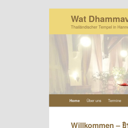
Zum
Wat Dhammav
primären
Inhalt
Thailändischer Tempel in Hann
springen
Hauptmenü
Home
Über uns
Termine
Willkommen – ยิน