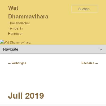
Zum
Wat
primären
Such
Inhalt
Dhammavihara
springen
Thailändischer
Tempel in
Hannover
Hauptmenü
Bilder-
← Vorheriges
Nächstes →
Navigation
Juli 2019