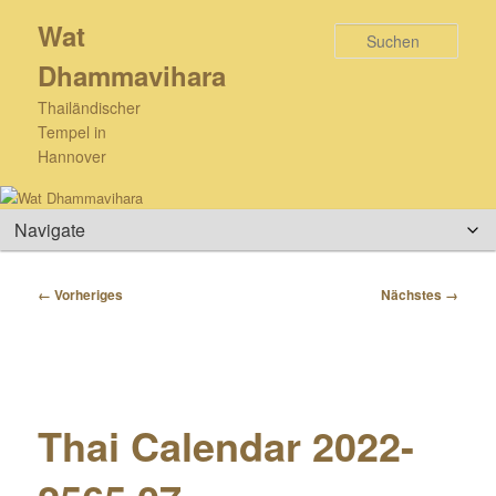
Zum
Wat
primären
Such
Inhalt
Dhammavihara
springen
Thailändischer
Tempel in
Hannover
Hauptmenü
Bilder-
← Vorheriges
Nächstes →
Navigation
Thai Calendar 2022-