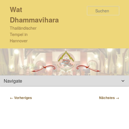
Zum
Wat
primären
Such
Inhalt
Dhammavihara
springen
Thailändischer
Tempel in
Hannover
Hauptmenü
Bilder-
← Vorheriges
Nächstes →
Navigation