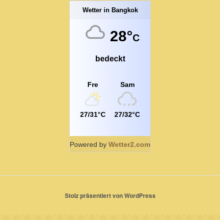
Wetter in Bangkok
28°
C
bedeckt
Fre
Sam
27/31°C
27/32°C
Powered by
Wetter2.com
Stolz präsentiert von WordPress