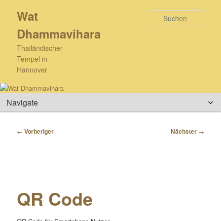
Zum
Wat
primären
Such
Inhalt
Dhammavihara
springen
Thailändischer
Tempel in
Hannover
Hauptmenü
Beitragsnavigation
←
Vorheriger
Nächster
→
QR Code