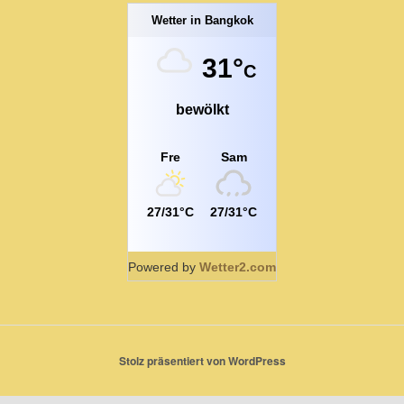
Wetter in Bangkok
31°
C
bewölkt
Fre
Sam
27/31°C
27/31°C
Powered by
Wetter2.com
Stolz präsentiert von WordPress