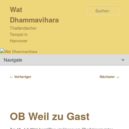
Zum
Wat
primären
Such
Inhalt
Dhammavihara
springen
Thailändischer
Tempel in
Hannover
Hauptmenü
Beitragsnavigation
←
Vorheriger
Nächster
→
OB Weil zu Gast