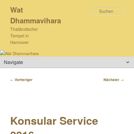
Zum
Wat
primären
Such
Inhalt
Dhammavihara
springen
Thailändischer
Tempel in
Hannover
Hauptmenü
Beitragsnavigation
←
Vorheriger
Nächster
→
Konsular Service