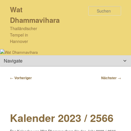
Zum
Wat
primären
Such
Inhalt
Dhammavihara
springen
Thailändischer
Tempel in
Hannover
Hauptmenü
Beitragsnavigation
←
Vorheriger
Nächster
→
Kalender 2023 / 2566