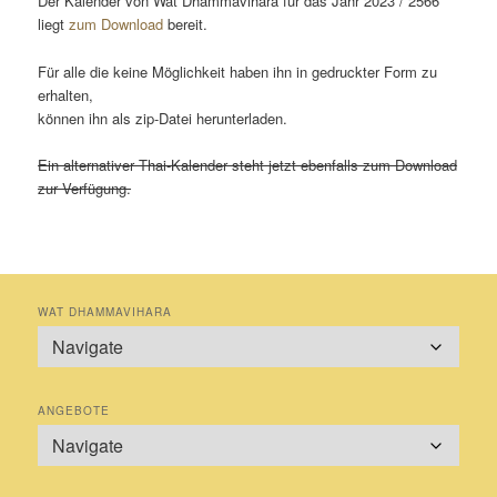
Der Kalender von Wat Dhammavihara für das Jahr 2023 / 2566
liegt
zum Download
bereit.
Für alle die keine Möglichkeit haben ihn in gedruckter Form zu
erhalten,
können ihn als zip-Datei herunterladen.
Ein alternativer Thai-Kalender steht jetzt ebenfalls zum Download
zur Verfügung.
WAT DHAMMAVIHARA
ANGEBOTE