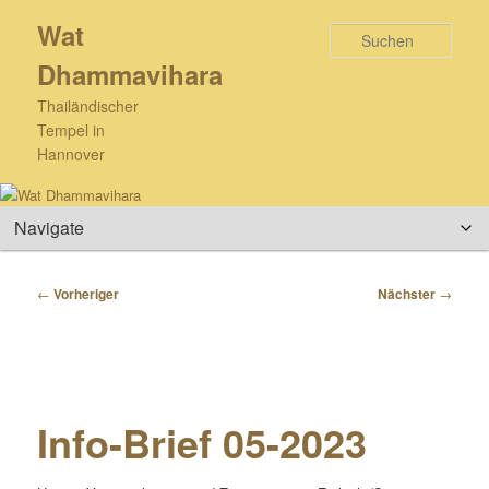
Zum
Wat
primären
Such
Inhalt
Dhammavihara
springen
Thailändischer
Tempel in
Hannover
Hauptmenü
Beitragsnavigation
←
Vorheriger
Nächster
→
Info-Brief 05-2023