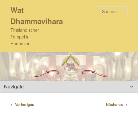
Zum
Wat
primären
Such
Inhalt
Dhammavihara
springen
Thailändischer
Tempel in
Hannover
Hauptmenü
Bilder-
← Vorheriges
Nächstes →
Navigation