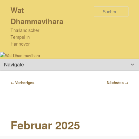
Zum
Wat
primären
Such
Inhalt
Dhammavihara
springen
Thailändischer
Tempel in
Hannover
Hauptmenü
Bilder-
← Vorheriges
Nächstes →
Navigation
Februar 2025