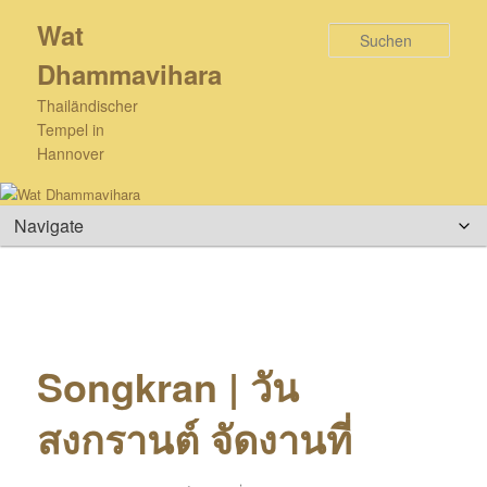
Zum
Wat
primären
Such
Inhalt
Dhammavihara
springen
Thailändischer
Tempel in
Hannover
Hauptmenü
Songkran | วัน
สงกรานต์ จัดงานที่