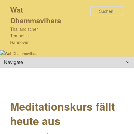
Zum
Wat
primären
Such
Inhalt
Dhammavihara
springen
Thailändischer
Tempel in
Hannover
Hauptmenü
Meditationskurs fällt
heute aus