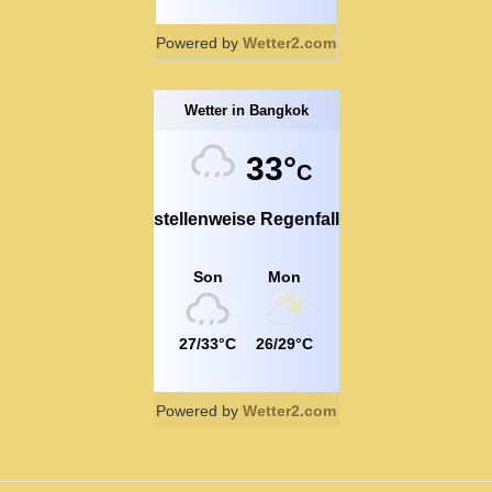
Powered by
Wetter2.com
Wetter in Bangkok
33°
C
stellenweise Regenfall
Son
Mon
27/33°C
26/29°C
Powered by
Wetter2.com