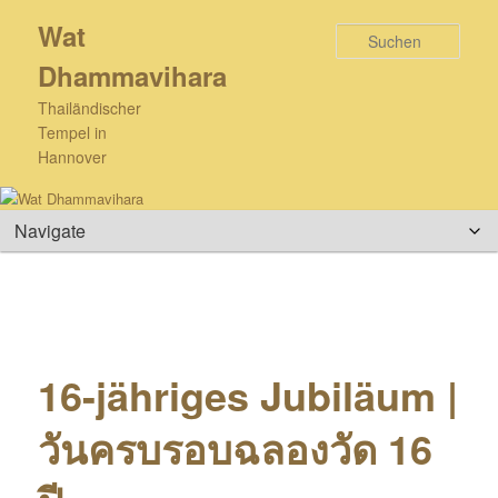
Zum
Wat
primären
Such
Inhalt
Dhammavihara
springen
Thailändischer
Tempel in
Hannover
Hauptmenü
16-jähriges Jubiläum |
วันครบรอบฉลองวัด 16