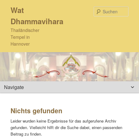
Zum
Zum
Wat
primären
sekundären
Such
Inhalt
Inhalt
Dhammavihara
springen
springen
Thailändischer
Tempel in
Hannover
Hauptmenü
Nichts gefunden
Leider wurden keine Ergebnisse für das aufgerufene Archiv
gefunden. Vielleicht hilft dir die Suche dabei, einen passenden
Beitrag zu finden.