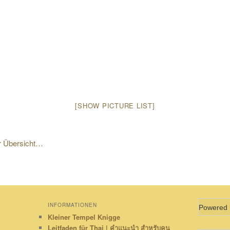
[SHOW PICTURE LIST]
r Übersicht…
INFORMATIONEN
Powered
Kleiner Tempel Knigge
Leitfaden für Thai | คำแนะนำ สำหรับคน