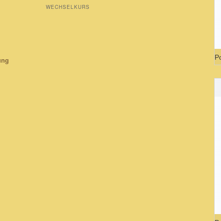
WECHSELKURS
P
ung