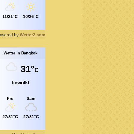
11/21°C
10/26°C
owered by
Wetter2.com
Wetter in Bangkok
31°
C
bewölkt
Fre
Sam
27/31°C
27/31°C