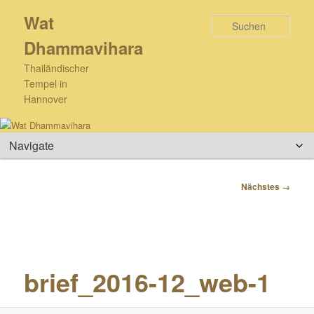
Zum
Wat
primären
Such
Inhalt
Dhammavihara
springen
Thailändischer
Tempel in
Hannover
Hauptmenü
Bilder-
Nächstes →
Navigation
brief_2016-12_web-1